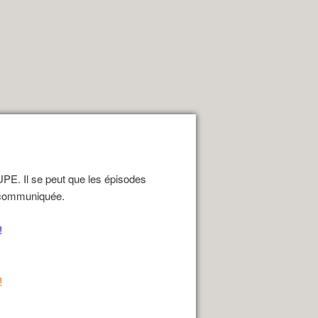
E. Il se peut que les épisodes
e communiquée.
!
!