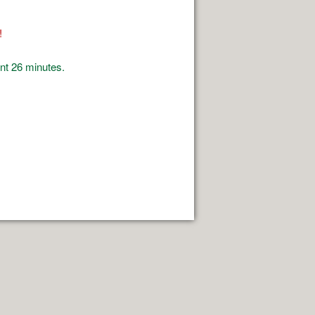
!
nt 26 minutes.