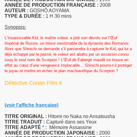
ANNÉE DE PRODUCTION FRANÇAISE :
2008
AUTEUR :
GOSHÔ AOYAMA
TYPE & DURÉE :
1 H 30 mins
Synopsis:
L‘Insaisissable Kid, le maître voleur, a jeté son dévolu sur l’Œuf
Impérial de Russie, un trésor inestimable de la dynastie des Romanov.
Alors que Shinichi se demande s’il parviendra à capturer le Kid, qui lui a
déjà échappé par le passé, le voleur est abattu par un assassin connu
sous le seul nom de Scorpion ! L’Œuf de Fabergé maudit se trouve en
effet au cœur d’une vengeance implacable... Shinichi pourra-t-il protéger
le joyau et mettre en échec le plan machiavélique du Scorpion ?
Détective Conan Film 4
(voir l'affiche française)
TITRE ORIGINAL :
Hitomi no Naka no Ansatsusha
TITRE TRADUIT :
Capturé dans ses Yeux
TITRE
ADAPTÉ
*
:
Mémoire Assassine
ANNÉE DE PRODUCTION JAPONAISE :
2000