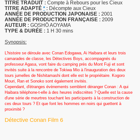
TITRE TRADUIT :
Compte à Rebours pour les Cieux
TITRE
ADAPTÉ
*
:
Décompte aux Cieux
ANNÉE DE PRODUCTION JAPONAISE :
2001
ANNÉE DE PRODUCTION FRANÇAISE :
2009
AUTEUR :
GOSHÔ AOYAMA
TYPE & DURÉE :
1 H 30 mins
Synopsis:
L'histoire se déroule avec Conan Edogawa, Ai Haibara et leurs trois
camarades de classe, les Détectives Boys, accompagnés du
professeur Agasa, vont faire du camping près du Mont Fuji et sont
invités suite à la rencontre de Tokiwa Mio à l'inauguration des deux
tours jumelles de Nishitamashi dont elle est le propriétaire. Kogoro
Mouri, Ran et Sonoko sont également invités.
Cependant, d'étranges évènements semblent déranger Conan : A qui
Haibara téléphone-t-elle à des heures indiscrètes ? Quelle est la cause
d'une série de meurtres touchant les participants à la construction de
ces deux tours ? Et que font les hommes en noirs qui guettent à
proximité ?
Détective Conan Film 6