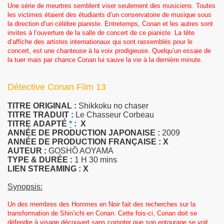
Une série de meurtres semblent viser seulement des musiciens. Toutes
les victimes étaient des étudiants d’un conservatoire de musique sous
la direction d’un célèbre pianiste. Entretemps, Conan et les autres sont
invites à l’ouverture de la salle de concert de ce pianiste. La tête
d’affiche des artistes internationaux qui sont rassemblés pour le
concert, est une chanteuse à la voix prodigieuse. Quelqu’un essaie de
la tuer mais par chance Conan lui sauve la vie à la dernière minute.
Détective Conan Film 13
TITRE ORIGINAL :
Shikkoku no chaser
TITRE TRADUIT :
Le Chasseur Corbeau
TITRE
ADAPTÉ
*
:
X
ANNÉE DE PRODUCTION JAPONAISE :
2009
ANNÉE DE PRODUCTION FRANÇAISE :
X
AUTEUR :
GOSHÔ AOYAMA
TYPE & DURÉE :
1 H 30 mins
LIEN STREAMING : X
Synopsis:
Un des membres des Hommes en Noir fait des recherches sur la
transformation de Shin’ichi en Conan. Cette fois-ci, Conan doit se
défendre à visage découvert sans compter que son entourage se voit