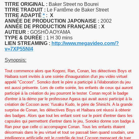
TITRE ORIGINAL :
Baker Street no Bourei
TITRE TRADUIT :
Le Fantôme de Baker Street
TITRE
ADAPTÉ
*
:
X
ANNÉE DE PRODUCTION JAPONAISE :
2002
ANNÉE DE PRODUCTION FRANÇAISE :
X
AUTEUR :
GOSHÔ AOYAMA
TYPE & DURÉE :
1 H 30 mins
LIEN STREAMING :
http://www.megavideo.com/?
v=7XP55NI4
Synopsis:
Tout commence alors que Kogoro, Ran, Conan, les détectives Boys et
Haibara sont invités à une soirée d'inauguration d'un jeu vidéo virtuel
appelé "
Cocoon
". Sonoko dont le père a participé à l'élaboration du jeu
est aussi présente. Lors de cette soirée, les enfants de ceux qui auront
participé à la création du jeu pourront le tester. Conan reçoit le badge
d'entrer à la démo par le professeur Agasa qui avait aussi participé à la
création de Cocoon avec Yusaku Kudo, le père de Shinichi. A la grande
surprise de Conan, les détectives Boys et Haibara ont réussi à obtenir
des badges. Alors que tout les enfant sont sur le point d'entrer dans les
capsules qui permettent d'entrer dans le jeu, Sonoko donne son badge à
Ran pour que celle ci accompagne Conan. Tous les enfants étaient
désormais dans le jeu virtuel et tout se passait bien quand soudain, une
intelligence artificielle prit le contrôle de tout Cocoon menaçant de tuer