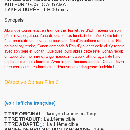
AUTEUR :
GOSHÔ AOYAMA
TYPE & DURÉE :
1 H 30 mins
Synopsis:
Alors que Conan était en train de trier les lettres d'admirateurs de son
père, il s'aperçut que l'une de ces lettres lui était destinée. Cette lettre
était en réalité une invitation pour une fête d'un célèbre architecte. Ne
pouvant s'y rendre, Conan demanda à Ran d'y aller et celle-ci s'y rendra
avec son père et Conan. Quelques jours après cette fête, Conan reçoit
un appel d'un homme étrange masquant sa voix et menaçant de faire
exploser plusieurs bombes. Avec le peu d'indices donnés, Conan devra
retrouver toutes les bombes et démasquer le dangereux individu !
Détective Conan Film 2
(voir l'affiche française)
TITRE ORIGINAL :
Jyuuyon banme no Target
TITRE TRADUIT :
La 14ème cible
TITRE
ADAPTÉ
*
:
La 14ème cible
ANNÉE DE PRODUCTION JAPONAISE :
1998