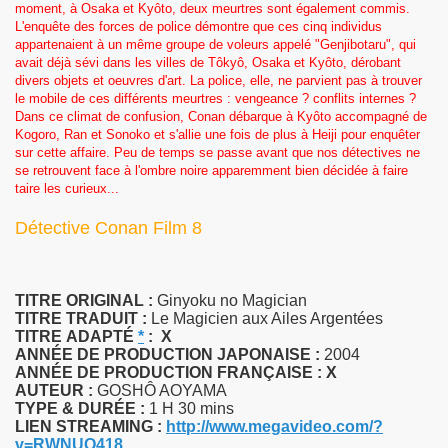
moment, à Osaka et Kyôto, deux meurtres sont également commis.
L'enquête des forces de police démontre que ces cinq individus
appartenaient à un même groupe de voleurs appelé "Genjibotaru", qui
avait déjà sévi dans les villes de Tôkyô, Osaka et Kyôto, dérobant
divers objets et oeuvres d'art. La police, elle, ne parvient pas à trouver
le mobile de ces différents meurtres : vengeance ? conflits internes ?
Dans ce climat de confusion, Conan débarque à Kyôto accompagné de
Kogoro, Ran et Sonoko et s'allie une fois de plus à Heiji pour enquêter
sur cette affaire. Peu de temps se passe avant que nos détectives ne
se retrouvent face à l'ombre noire apparemment bien décidée à faire
taire les curieux...
Détective Conan Film 8
TITRE ORIGINAL :
Ginyoku no Magician
TITRE TRADUIT :
Le Magicien aux Ailes Argentées
TITRE
ADAPTÉ
*
: X
ANNÉE DE PRODUCTION JAPONAISE :
2004
ANNÉE DE PRODUCTION FRANÇAISE :
X
AUTEUR :
GOSHÔ AOYAMA
TYPE & DURÉE :
1 H 30 mins
LIEN STREAMING :
http://www.megavideo.com/?
v=RWNUO418