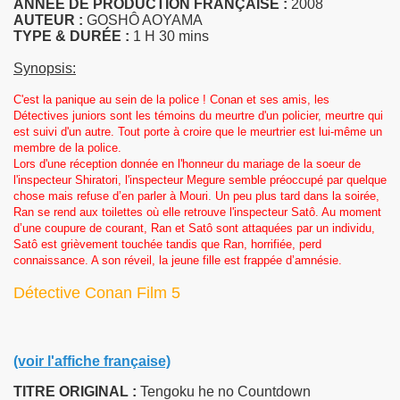
ANNÉE DE PRODUCTION FRANÇAISE :
2008
AUTEUR :
GOSHÔ AOYAMA
TYPE & DURÉE :
1 H 30 mins
Synopsis:
C'est la panique au sein de la police ! Conan et ses amis, les
Détectives juniors sont les témoins du meurtre d'un policier, meurtre qui
est suivi d'un autre. Tout porte à croire que le meurtrier est lui-même un
membre de la police.
Lors d'une réception donnée en l'honneur du mariage de la soeur de
l'inspecteur Shiratori, l'inspecteur Megure semble préoccupé par quelque
chose mais refuse d’en parler à Mouri. Un peu plus tard dans la soirée,
Ran se rend aux toilettes où elle retrouve l'inspecteur Satô. Au moment
d’une coupure de courant, Ran et Satô sont attaquées par un individu,
Satô est grièvement touchée tandis que Ran, horrifiée, perd
connaissance. A son réveil, la jeune fille est frappée d’amnésie.
Détective Conan Film 5
(voir l'affiche française)
TITRE ORIGINAL :
Tengoku he no Countdown