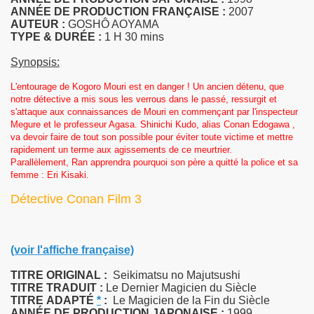
ANNÉE DE PRODUCTION FRANÇAISE :
2007
AUTEUR :
GOSHÔ AOYAMA
TYPE & DURÉE :
1 H 30 mins
Synopsis:
L'entourage de Kogoro Mouri est en danger ! Un ancien détenu, que
notre détective a mis sous les verrous dans le passé, ressurgit et
s'attaque aux connaissances de Mouri en commençant par l'inspecteur
Megure et le professeur Agasa. Shinichi Kudo, alias Conan Edogawa ,
va devoir faire de tout son possible pour éviter toute victime et mettre
rapidement un terme aux agissements de ce meurtrier.
Parallèlement, Ran apprendra pourquoi son père a quitté la police et sa
femme : Eri Kisaki.
Détective Conan Film 3
(voir l'affiche française)
TITRE ORIGINAL :
Seikimatsu no Majutsushi
TITRE TRADUIT :
Le Dernier Magicien du Siècle
TITRE
ADAPTÉ
*
:
Le Magicien de la Fin du Siècle
ANNÉE DE PRODUCTION JAPONAISE :
1999