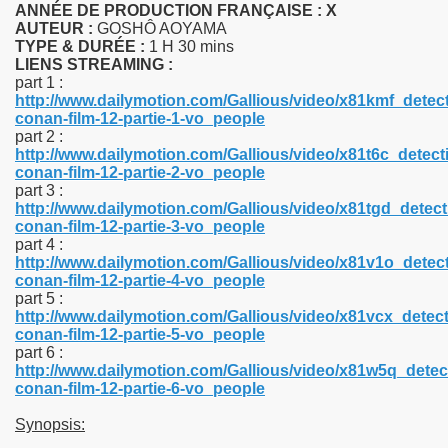
ANNÉE DE PRODUCTION FRANÇAISE :
X
AUTEUR :
GOSHÔ AOYAMA
TYPE & DURÉE :
1 H 30 mins
LIENS STREAMING :
part 1 :
http://www.dailymotion.com/Gallious/video/x81kmf_detect
conan-film-12-partie-1-vo_people
part 2 :
http://www.dailymotion.com/Gallious/video/x81t6c_detect
conan-film-12-partie-2-vo_people
part 3 :
http://www.dailymotion.com/Gallious/video/x81tgd_detect
conan-film-12-partie-3-vo_people
part 4 :
http://www.dailymotion.com/Gallious/video/x81v1o_detect
conan-film-12-partie-4-vo_people
part 5 :
http://www.dailymotion.com/Gallious/video/x81vcx_detect
conan-film-12-partie-5-vo_people
part 6 :
http://www.dailymotion.com/Gallious/video/x81w5q_detec
conan-film-12-partie-6-vo_people
Synopsis: