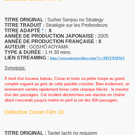
TITRE ORIGINAL :
Suihei Senjou no Strategy
TITRE TRADUIT :
Stratégie sur les Profondeurs
TITRE
ADAPTÉ
*
:
X
ANNÉE DE PRODUCTION JAPONAISE :
2005
ANNÉE DE PRODUCTION FRANÇAISE :
X
AUTEUR :
GOSHÔ AOYAMA
TYPE & DURÉE :
1 H 30 mins
LIEN STREAMING :
http://www.megavideo.com/?v=MVC9S8W1
Synopsis:
À bord d'un luxueux bateau, Conan et toute sa petite troupe au grand
complet voguent au grès de cette paisible croisière. Bien évidement, un
évènement viendra rapidement briser cette utopique félicité : le meurtre
d'un des passagers. Cet incident déclenchera une réaction en chaîne
allant crescendo jusqu'à mettre en péril la vie des 600 passagers.
Détective Conan Film 10
TITRE ORIGINAL :
Tantei tachi no requiem