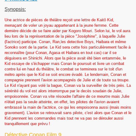
Synopsis:
Une actrice de pièces de théâtre reçoit une lettre de Kaitô Kid,
menaçant de voler un joyau appartenant à la jeune femme. Cette
dernière décide de se faire aider par Kogoro Mouri. Selon lui, le vol aura
lieu lors de la représentation de la pièce "Joséphine", à laquelle Julie
(l'actrice) participe. Conan, Ran,les detective Boys, Haibara et même
Sonoko sont de la partie. Le Kid sera cette fois particulièrement facile à
reconnaître (pour Conan, Agasa et Haibara en tout cas) car il se
déguisera en Shinichi. Alors que la pièce avait été bien entammée, le
Kid essaye de s'échapper mais Conan le poursuit et livre un combat
contre lui en haut du théâtre, le combat se terminera sur le toit d'un
métro après que le Kid se soit encore évadé. Le lendemain, Conan et
compagnie prennent l'avion acompagnés de Julie et de toute sa troupe.
Le Kid n'ayant pas volé la bague, Conan va la surveiller de très près. La
sérénité du vol est alors interrompue par le decès soudain de Julie,
empoisonnée. Conan va vite résoudre l'affaire de ce meurtre mais Julie
n'était pas la seule atteinte, en effet, les pilotes de l'avion avaient
embrassé la main de l'actrice, ce qui les empoisonna aussi (mais moins
gravement). L'avion se retrouvait sans pilote, c'est alors que Conan et le
Kid prennent les commandes mais tout ne va pas se dérouler aussi
tranquillement que prévu !
Détective Conan Film 9