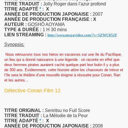
TITRE TRADUIT :
Jolly Roger dans l'azur profond
TITRE
ADAPTÉ
*
:
X
ANNÉE DE PRODUCTION JAPONAISE :
2007
ANNÉE DE PRODUCTION FRANÇAISE :
X
AUTEUR :
GOSHÔ AOYAMA
TYPE & DURÉE :
1 H 30 mins
LIEN STREAMING :
http://www.megavideo.com/?v=SZWC052F
Synopsis:
Nous retrouvons tous nos héros en vacances sur une île du Pacifique,
un lieu qui a donné naissance à une légende : on raconte en effet que
deux femmes pirates auraient caché quelque part leur butin il y a plus
de 300 ans. Evidemment, cette histoire attire les chasseurs de trésor et
l’île sera le théâtre d’une nouvelle énigme à résoudre pour Conan, Ran
et les autres...
Détective Conan Film 12
TITRE ORIGINAL :
Senritsu no Full Score
TITRE TRADUIT :
La Mélodie de la Peur
TITRE
ADAPTÉ
*
:
X
ANNÉE DE PRODUCTION JAPONAISE :
2008