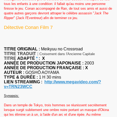
tous les enfants à une condition: il fallait qu'au moins une personne
finisse le jeu. Conan accompagné de Ran, de tout ses amis et aussi de
quatre autres garçons devront attraper le célèbre assassin "
Jack The
Ripper
" (Jack l'Eventreur) afin de terminer ce jeu.
Détective Conan Film 7
TITRE ORIGINAL :
Meikyuu no Crossroad
TITRE TRADUIT :
Croisement dans l'Ancienne Capitale
TITRE
ADAPTÉ
*
:
X
ANNÉE DE PRODUCTION JAPONAISE :
2003
ANNÉE DE PRODUCTION FRANÇAISE :
X
AUTEUR :
GOSHÔ AOYAMA
TYPE & DURÉE :
1 H 30 mins
LIEN STREAMING :
http://www.megavideo.com/?
v=TRN23WCC
Synopsis:
Dans un temple de Tokyo, trois hommes se réunissent secrètement
lorsque surgit subitement une ombre noire portant un masque d'Okina
qui les élimine un à un, à l'aide d'un arc et d'une épée. Au même