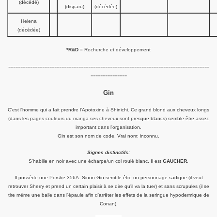
(décédé)
(disparu)
(décédée)
Helena
(décédée)
*R&D
= Recherche et développement
-----------------------------------------------------------------------------------
---------------
Gin
C'est l'homme qui a fait prendre l'Apotoxine à Shinichi. Ce grand blond aux cheveux longs
(dans les pages couleurs du manga ses cheveux sont presque blancs) semble être assez
important dans l'organisation.
Gin est son nom de code. Vrai nom: inconnu.
Signes distinctifs:
S'habille en noir avec une écharpe/un col roulé blanc. Il est
GAUCHER
.
Il possède une Porshe 356A. Sinon Gin semble être un personnage sadique (il veut
retrouver Sherry et prend un certain plaisir à se dire qu'il va la tuer) et sans scrupules (il se
tire même une balle dans l'épaule afin d'arrêter les effets de la seringue hypodermique de
Conan).