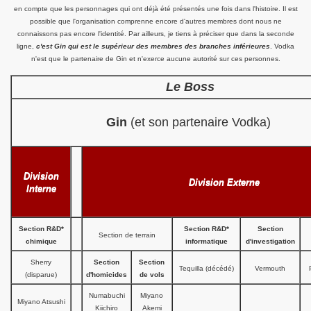
en compte que les personnages qui ont déjà été présentés une fois dans l'histoire. Il est
possible que l'organisation comprenne encore d'autres membres dont nous ne
connaissons pas encore l'identité. Par ailleurs, je tiens à préciser que dans la seconde
ligne,
c'est Gin qui est le supérieur des membres des branches inférieures
. Vodka
n'est que le partenaire de Gin et n'exerce aucune autorité sur ces personnes.
Le Boss
Gin
(et son partenaire Vodka)
Division
Division Externe
Interne
Section R&D*
Section R&D*
Section
Section de terrain
chimique
informatique
d'investigation
Sherry
Section
Section
Tequilla (décédé)
Vermouth
(disparue)
d'homicides
de vols
Numabuchi
Miyano
Miyano Atsushi
Kiichiro
Akemi