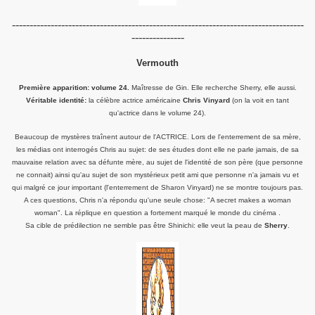
-----------------------------------------------------------------------------------
---------------
Vermouth
Première apparition: volume 24.
Maîtresse de Gin. Elle recherche Sherry, elle aussi.
Véritable identité:
la célèbre actrice américaine
Chris Vinyard
(on la voit en tant
qu'actrice dans le volume 24).
Beaucoup de mystères traînent autour de l'ACTRICE. Lors de l'enterrement de sa mère,
les médias ont interrogés Chris au sujet: de ses études dont elle ne parle jamais, de sa
mauvaise relation avec sa défunte mère, au sujet de l'identité de son père (que personne
ne connait) ainsi qu'au sujet de son mystérieux petit ami que personne n'a jamais vu et
qui malgré ce jour important (l'enterrement de Sharon Vinyard) ne se montre toujours pas.
A ces questions, Chris n'a répondu qu'une seule chose: "A secret makes a woman
woman". La réplique en question a fortement marqué le monde du cinéma .
Sa cible de prédilection ne semble pas être Shinichi: elle veut la peau de
Sherry
.