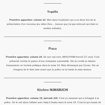
---------------
Tequilla
Première apparition: volume 12.
Mort dans l'explosion qui a eu lieue lors de la
présentation d'un nouveau jeu video (heu... j'avoue que j'ai pas retrouvé qui était ce
sombre individu).
-----------------------------------------------------------------------------------
---------------
Pisco
Première apparition: volume 24.
De son vrai nom, MASUYAMA Kenzô (71 ans). Il est
présenté comme le patron d'une entreprise automobile. Gin lui confie la mission
d'assassiner un homme politique dans le tome 24. Mais démasqué par Conan, Gin se
chargera de le faire taire avant que la police ne lui mette la main dessus.
-----------------------------------------------------------------------------------
---------------
Kiichiro NUMABUCHI
Première apparition: volume 19, épisode 118.
C'est un assassin qui a échappé à la
police. On le voit dans l'affaire avec Heiji à Osaka dans le tome 19. C'est lui qui essaie de