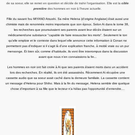
de sa soeur, elle se remet en question et décide de trahir l'organisation. Elle est la
cible
première
des hommes en noir à l'heure actuelle.
Fille du savant fou MIYANO Atsushi. Sa mère Helena (d'origine Anglaise) était aussi une
chimiste mais de renommée moins importante que son époux. Selon Ai dans le tome 38,
les recherches que poursuivaient ses parents avant leur décès étaient sur un
médicament/une substance "capable de faire ressusciter les morts". Seulement le ton
qu'elle emploie et le contexte dans lequel elle annonce cette information à Conan ne
permettent pas d'indiquer si il s'agit là d'une explication franche, à moitié vraie ou un pur
mensonge. Et bien sûr, comme d'habitude, ils vont être interrompus dans la discussion
avant que nous n'en connaissions la fin...
Les hommes en noir ont fait croire à Ai que ses parents étaient morts dans un accident
lors des recherches. En réalité, ils ont été assassinés. Récemment Ai récupère une
cassette audio que sa soeur avait caché dans la demeure familiale. La cassette contient
un message d'Helena pour Shiho. Mais à la fin du message, Helena semble dire quelque
chose d'important à sa fille que le lecteur n'a hélas pas l'opportunité d'entendre....