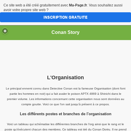
Ce site web a été créé gratuitement avec
Ma-Page.fr
. Vous souhaitez aussi
avoir votre propre site web ?
INSCRIPTION GRATUITE
Conan Story
L'Organisation
Le principal ennemi connu dans Detective Conan est la fameuse Organisation (dont font
partie les hommes en noir) qui a fait avaler le poison APTX 4869 à Shinichi dans le
premier volume. Les informations concernant cette organisation nous sont données au
compte goutte. Voici ce que l'on sait jusqu'à présent à ce propos.
Les différents postes et branches de l'organisation
Voici un tableau qui schématise les différentes branches de l'org ainsi que le rang et le
poste qu'éxécutent chacun des membres. Ce tableau est tiré du Conan Doriru. Il ne prend